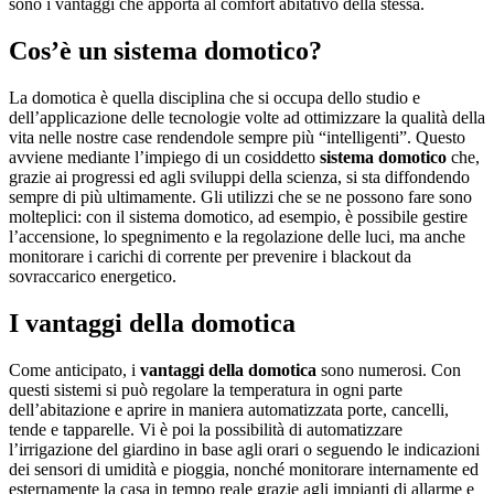
sono i vantaggi che apporta al comfort abitativo della stessa.
Cos’è un sistema domotico?
La domotica è quella disciplina che si occupa dello studio e
dell’applicazione delle tecnologie volte ad ottimizzare la qualità della
vita nelle nostre case rendendole sempre più “intelligenti”. Questo
avviene mediante l’impiego di un cosiddetto
sistema domotico
che,
grazie ai progressi ed agli sviluppi della scienza, si sta diffondendo
sempre di più ultimamente. Gli utilizzi che se ne possono fare sono
molteplici: con il sistema domotico, ad esempio, è possibile gestire
l’accensione, lo spegnimento e la regolazione delle luci, ma anche
monitorare i carichi di corrente per prevenire i blackout da
sovraccarico energetico.
I vantaggi della domotica
Come anticipato, i
vantaggi della domotica
sono numerosi. Con
questi sistemi si può regolare la temperatura in ogni parte
dell’abitazione e aprire in maniera automatizzata porte, cancelli,
tende e tapparelle. Vi è poi la possibilità di automatizzare
l’irrigazione del giardino in base agli orari o seguendo le indicazioni
dei sensori di umidità e pioggia, nonché monitorare internamente ed
esternamente la casa in tempo reale grazie agli impianti di allarme e