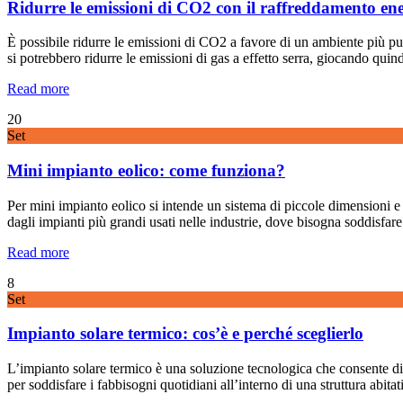
Ridurre le emissioni di CO2 con il raffreddamento ene
È possibile ridurre le emissioni di CO2 a favore di un ambiente più p
si potrebbero ridurre le emissioni di gas a effetto serra, giocando qui
Read more
20
Set
Mini impianto eolico: come funziona?
Per mini impianto eolico si intende un sistema di piccole dimensioni e per
dagli impianti più grandi usati nelle industrie, dove bisogna soddisfar
Read more
8
Set
Impianto solare termico: cos’è e perché sceglierlo
L’impianto solare termico è una soluzione tecnologica che consente di c
per soddisfare i fabbisogni quotidiani all’interno di una struttura abi