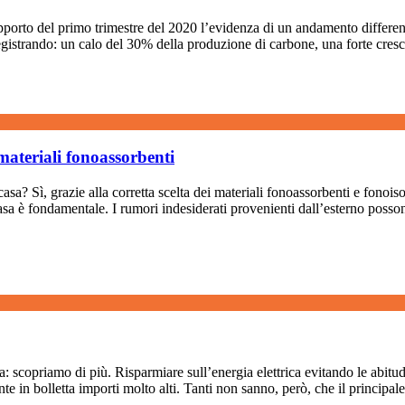
pporto del primo trimestre del 2020 l’evidenza di un andamento differente
istrando: un calo del 30% della produzione di carbone, una forte cresci
 materiali fonoassorbenti
casa? Sì, grazie alla corretta scelta dei materiali fonoassorbenti e fonoi
sa è fondamentale. I rumori indesiderati provenienti dall’esterno possono
a: scopriamo di più. Risparmiare sull’energia elettrica evitando le abitud
in bolletta importi molto alti. Tanti non sanno, però, che il principale 