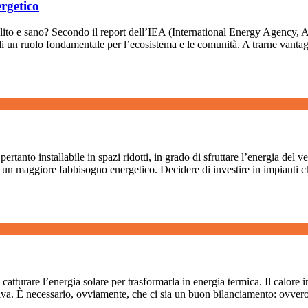
rgetico
ulito e sano? Secondo il report dell’IEA (International Energy Agency, 
ndi un ruolo fondamentale per l’ecosistema e le comunità. A trarne vantag
tanto installabile in spazi ridotti, in grado di sfruttare l’energia del ve
e un maggiore fabbisogno energetico. Decidere di investire in impianti ch
atturare l’energia solare per trasformarla in energia termica. Il calore 
tativa. È necessario, ovviamente, che ci sia un buon bilanciamento: ovvero