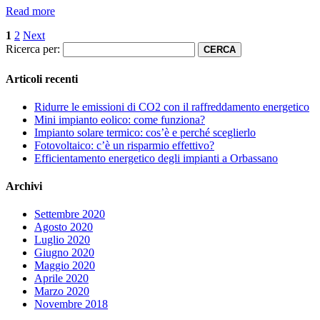
Read more
1
2
Next
Ricerca per:
Articoli recenti
Ridurre le emissioni di CO2 con il raffreddamento energetico
Mini impianto eolico: come funziona?
Impianto solare termico: cos’è e perché sceglierlo
Fotovoltaico: c’è un risparmio effettivo?
Efficientamento energetico degli impianti a Orbassano
Archivi
Settembre 2020
Agosto 2020
Luglio 2020
Giugno 2020
Maggio 2020
Aprile 2020
Marzo 2020
Novembre 2018